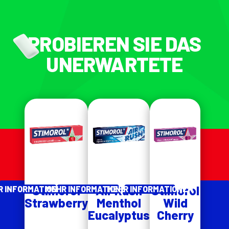
PROBIEREN SIE DAS
UNERWARTETE
Stimorol
Air Rush
Stimorol
R INFORMATIONEN
MEHR INFORMATIONEN
MEHR INFORMATIONEN
Strawberry
Menthol
Wild
Eucalyptus
Cherry