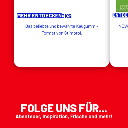
MEHR ENTDECKEN
ENTDEC
STICKS
Das beliebte und bewährte Kaugummi-
NEW!
Format von Stimorol.
FOLGE UNS FÜR...
Abenteuer, Inspiration, Frische und mehr!